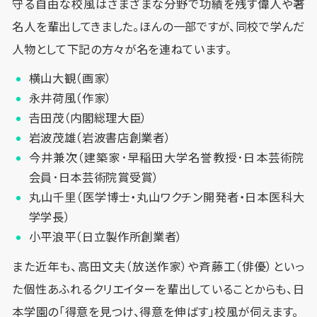
守る自由な校風はさまざまな分野で功績を残す偉人や著
名人を輩出してきました。ほんの一部ですが、同校で学んだ
人物として下記の方々が名を連ねています。
横山大観（画家）
永井荷風（作家）
𠮷田茂（内閣総理大臣）
岩波茂雄（岩波書店創業者）
今井兼次（建築家･早稲田大学名誉教授･日本芸術院
会員･日本芸術院賞受賞）
丸山千里（医学博士・丸山ワクチン開発者・日本医科大
学学長）
小平浪平（日立製作所創業者）
また近年も、高田文夫（放送作家）や斉藤工（俳優）といっ
た個性あふれるクリエイターを輩出していることからも、日
本学園の「得意を見つけ、得意を伸ばす」校風が伺えます。