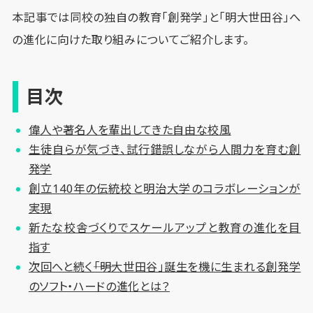
本記事では同校の独自の教育「創発学」と「明大世田谷」へ
の進化に向けた取り組みについてご紹介します。
目次
偉人や著名人を輩出してきた自由な校風
生徒自らが気づき、試行錯誤しながら人間力を育む創
発学
創立140年の伝統校と明治大学のコラボレーションが
実現
新たな校舎づくりでスケールアップと教育の進化を目
指す
次回へと続く――「明大世田谷」誕生を機に生まれる創発学
のソフト・ハードの進化とは？