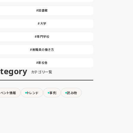
#図書館
#大学
#専門学校
#教職員の働き方
#新校舎
tegory
カテゴリ一覧
イベント情報
トレンド
事例
読み物