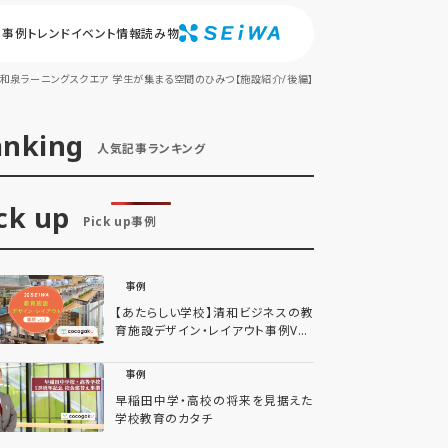
事例
トレンド
イベント情報
読み物
 和泉ラーニングスクエア 学生が集まる空間のひみつ【施設紹介/後編】
anking
人気記事ランキング
ck up
Pick up事例
事例
【あたらしい学校】清和ビジネスの教
育施設デザイン・レイアウト事例Vol.
2
事例
早稲田中学・高校の将来を見据えた
学校教育のカタチ