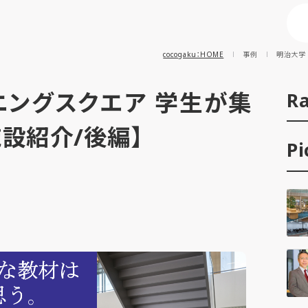
cocogaku：HOME
事例
明治大学
ニングスクエア 学生が集
R
設紹介/後編】
Pi